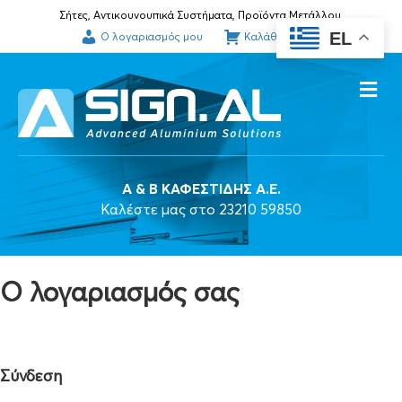
Σήτες, Αντικουνουπικά Συστήματα, Προϊόντα Μετάλλου.
EL
Ο λογαριασμός μου
Καλάθι αγορών
Me
A & B ΚΑΦΕΣΤΙΔΗΣ Α.Ε.
Καλέστε μας στο 23210 59850
O λογαριασμός σας
Σύνδεση