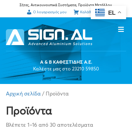
Σήτες, Αντικουνουπικά Συστήματα, Προϊόντα Μετάλλου.
EL
Ο λογαριασμός μου
Καλάθι αγορών
Me
A & B ΚΑΦΕΣΤΙΔΗΣ Α.Ε.
Καλέστε μας στο 23210 59850
Αρχική σελίδα
/ Προϊόντα
Προϊόντα
Βλέπετε 1–16 από 30 αποτελέσματα