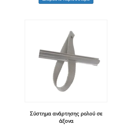
Σύστημα ανάρτησης ρολού σε
άξονα