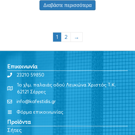
Διαβάστε περισσότερα
1
2
→
Επικοινωνία
23210 59850
1ο χλμ. παλαιάς οδού Λευκώνα Χριστός Τ.Κ.
62121 Σέρρες
info@kafestidis.gr
Φόρμα επικοινωνίας
Προϊόντα
Σήτες